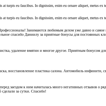
is at turpis eu faucibus. In dignissim, enim eu ornare aliquet, metus ex 
is at turpis eu faucibus. In dignissim, enim eu ornare aliquet, metus ex 
Профессионалы! Занимаются любимым делом уже давно и самое г
дельное спасибо Даниилу за приятные бонусы для постоянных кл
истка, удаление вмятин и многое другое. Приятным бонусом для
аска, восстановление пластика салона. Автомобиль инфинити, с
перед заездом к ним начиталась много негативных отзывов о ряд
5 сделали за сутки. Спасибо!