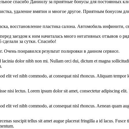
дельное спасибо Даниилу за приятные бонусы для постоянных кл
истка, удаление вмятин и многое другое. Приятным бонусом дл
аска, восстановление пластика салона. Автомобиль инфинити, с
 перед заездом к ним начиталась много негативных отзывов о ря
5 сделали за сутки. Спасибо!
г. Очень понравился результат полировки в данном сервисе.
 lacinia dolor nibh non mi. Nullam orci dui, dictum et magna sollicitudi
m.
euismod elit vel nibh commodo, at consequat nisl rhoncus. Aliquam temp
e nisi lectus. Lorem ipsum dolor sit amet, consectetur adipiscing elit. N
ismod elit vel nibh commodo, at consequat nisl rhoncus. Aenean quam augu
cenas suscipit tellus sit amet augue placerat fringilla a id lacus. Fusce 
dimentum.