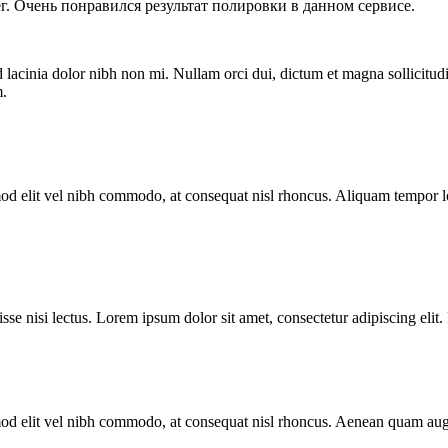
г. Очень понравился результат полировки в данном сервисе.
 lacinia dolor nibh non mi. Nullam orci dui, dictum et magna sollicitudi
m.
euismod elit vel nibh commodo, at consequat nisl rhoncus. Aliquam temp
e nisi lectus. Lorem ipsum dolor sit amet, consectetur adipiscing elit. N
ismod elit vel nibh commodo, at consequat nisl rhoncus. Aenean quam augu