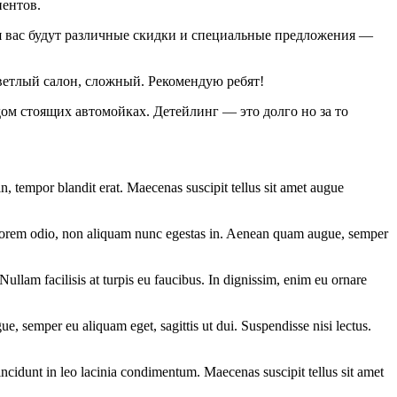
иентов.
я вас будут различные скидки и специальные предложения —
ветлый салон, сложный. Рекомендую ребят!
дом стоящих автомойках. Детейлинг — это долго но за то
n, tempor blandit erat. Maecenas suscipit tellus sit amet augue
or lorem odio, non aliquam nunc egestas in. Aenean quam augue, semper
ullam facilisis at turpis eu faucibus. In dignissim, enim eu ornare
e, semper eu aliquam eget, sagittis ut dui. Suspendisse nisi lectus.
tincidunt in leo lacinia condimentum. Maecenas suscipit tellus sit amet