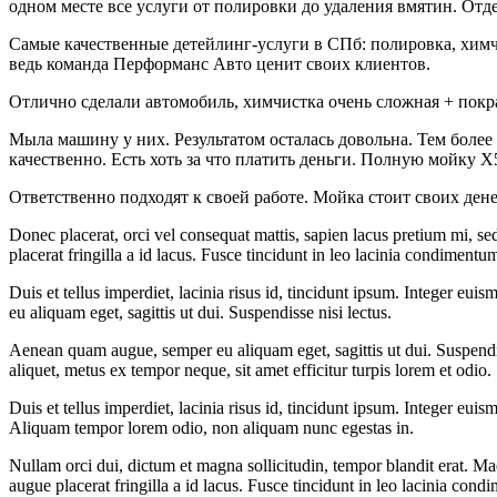
одном месте все услуги от полировки до удаления вмятин. От
Самые качественные детейлинг-услуги в СПб: полировка, химч
ведь команда Перформанс Авто ценит своих клиентов.
Отлично сделали автомобиль, химчистка очень сложная + покр
Мыла машину у них. Результатом осталась довольна. Тем более
качественно. Есть хоть за что платить деньги. Полную мойку Х
Ответственно подходят к своей работе. Мойка стоит своих дене
Donec placerat, orci vel consequat mattis, sapien lacus pretium mi, sed
placerat fringilla a id lacus. Fusce tincidunt in leo lacinia condimentu
Duis et tellus imperdiet, lacinia risus id, tincidunt ipsum. Integer 
eu aliquam eget, sagittis ut dui. Suspendisse nisi lectus.
Aenean quam augue, semper eu aliquam eget, sagittis ut dui. Suspendiss
aliquet, metus ex tempor neque, sit amet efficitur turpis lorem et odio.
Duis et tellus imperdiet, lacinia risus id, tincidunt ipsum. Integer eu
Aliquam tempor lorem odio, non aliquam nunc egestas in.
Nullam orci dui, dictum et magna sollicitudin, tempor blandit erat. Mae
augue placerat fringilla a id lacus. Fusce tincidunt in leo lacinia con