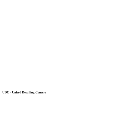
UDC - United Detailing Centers
Детейлинг-мойка
в Санкт-Петербурге