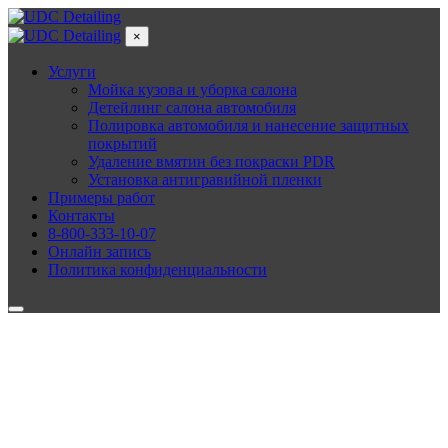
×
Услуги
Мойка кузова и уборка салона
Детейлинг салона автомобиля
Полировка автомобиля и нанесение защитных
покрытий
Удаление вмятин без покраски PDR
Установка антигравийной пленки
Примеры работ
Контакты
8-800-333-10-07
Онлайн запись
Политика конфиденциальности