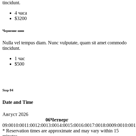
tincidunt.
4 часа
$
3200
Чернение шин
Nulla vel tempus diam. Nunc vulputate, quam sit amet commodo
tincidunt.
1 час
$
500
Step 04
Date and Time
Август 2026
06
Четверг
09:00
10:00
11:00
12:00
13:00
14:00
15:00
16:00
17:00
18:00
09:00
10:00
1
*
Reservation times are approximate and may vary within 15